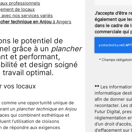
caux professionnels
gement de locaux
J’accepte d'être 
 avec nos services variés
également que les
ncher technique en Anjou
à Angers
dans le cadre de l
commerciale qui 
ns le potentiel de
nel grâce à un
plancher
nt et performant,
*
Champs obligatoir
bilité et design soigné
travail optimal.
r vos locaux
**
Les informations
informatique dest
afin de donner su
t comme une opportunité unique de
recontacter. Les 
grant un
plancher technique en Anjou
Futur Digital, pr
aces qui combinent esthétique et
réglementation e
uent l'utilisation de cloisons
d'un droit d'accès,
in de répondre aux exigences
d'effacement sur 