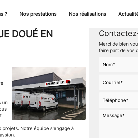
s ?
Nos prestations
Nos réalisations
Actualit
UE DOUÉ EN
Contactez
Merci de bien voul
faire part de vos
re
s
c un
ous
t
 projets. Notre équipe s'engage à
assion.