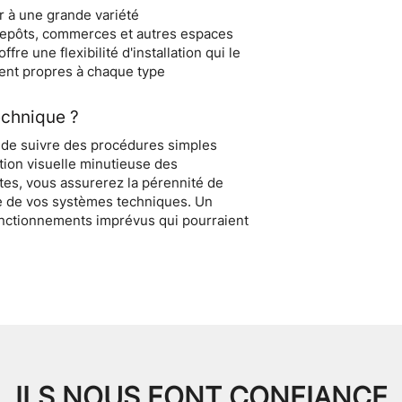
R TECHNIQUE 
r à une grande variété
repôts, commerces et autres espaces
offre une flexibilité d'installation qui le
ent propres à chaque type
echnique ?
e de suivre des procédures simples
tion visuelle minutieuse des
istes, vous assurerez la pérennité de
ble de vos systèmes techniques. Un
onctionnements imprévus qui pourraient
ILS NOUS FONT CONFIANCE